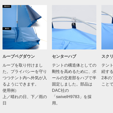
ループペグダウン
センターハブ
スク
ループを取り付けまし
テントの構造体としての
テン
た。プライバシーを守り
剛性を高めるために、ポ
続す
つつテント内へ外気が入
ールの交差部をハブで半
2本
るようにできます。
固定しました。部品は
こと
使用例）
DAC社の
上／晴れの日、下／雨の
「swivelH9783」を採
日
用。