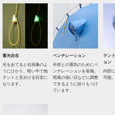
蓄光自在
ベンチレーション
テン
ョン
光をあてると右画像のよ
外部との通気のためにベ
うにひかり、暗い中で他
ンチレーションを装備。
内部
テントと見分ける目安に
雨風の強い日などに調整
可能
なります。
できるように絞りもつけ
ています。